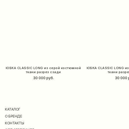
ЮБКА CLASSIC LONG из серой костюмной
ЮБКА CLASSIC LONG из
ткани разрез сзади
ткани разр
30 000
руб.
30 000
КАТАЛОГ
О БРЕНДЕ
КОНТАКТЫ