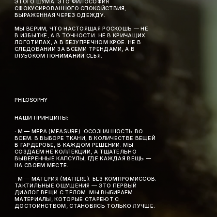
ЭТОГО ШУМА. ЭТО ФИЛОСОФИЯ
СФОКУСИРОВАННОГО СПОКОЙСТВИЯ,
ВЫРАЖЕННАЯ ЧЕРЕЗ ОДЕЖДУ.
МЫ ВЕРИМ, ЧТО НАСТОЯЩАЯ РОСКОШЬ — НЕ
В ИЗБЫТКЕ, А В ТОЧНОСТИ. НЕ В КРИЧАЩИХ
ЛОГОТИПАХ, А В БЕЗУПРЕЧНОМ КРОЕ. НЕ В
СЛЕДОВАНИИ ЗА ВСЕМИ ТРЕНДАМИ, А В
ГЛУБОКОМ ПОНИМАНИИ СЕБЯ.
PHILOSOPHY
НАШИ ПРИНЦИПЫ:
· M — МЕРА (MEASURE). ОСОЗНАННОСТЬ ВО
ВСЕМ. В ВЫБОРЕ ТКАНИ, В КОЛИЧЕСТВЕ ВЕЩЕЙ
В ГАРДЕРОБЕ, В КАЖДОМ РЕШЕНИИ. МЫ
СОЗДАЕМ НЕ КОЛЛЕКЦИИ, А ТЩАТЕЛЬНО
ВЫВЕРЕННЫЕ КАПСУЛЫ, ГДЕ КАЖДАЯ ВЕЩЬ —
НА СВОЕМ МЕСТЕ.
· M — МАТЕРИЯ (MATIÈRE). БЕЗ КОМПРОМИССОВ.
ТАКТИЛЬНЫЕ ОЩУЩЕНИЯ — ЭТО ПЕРВЫЙ
ДИАЛОГ ВЕЩИ С ТЕЛОМ. МЫ ВЫБИРАЕМ
МАТЕРИАЛЫ, КОТОРЫЕ СТАРЕЮТ С
ДОСТОИНСТВОМ, СТАНОВЯСЬ ТОЛЬКО ЛУЧШЕ.